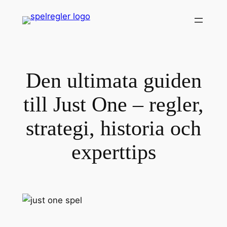
Skip
to
content
Den ultimata guiden
till Just One – regler,
strategi, historia och
experttips