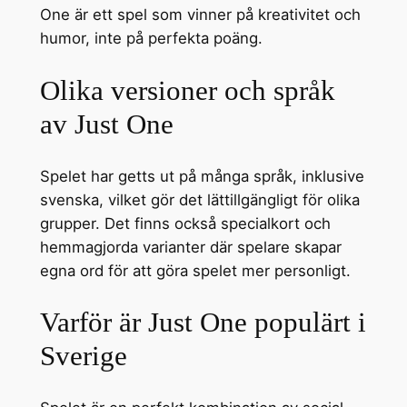
One är ett spel som vinner på kreativitet och
humor, inte på perfekta poäng.
Olika versioner och språk
av Just One
Spelet har getts ut på många språk, inklusive
svenska, vilket gör det lättillgängligt för olika
grupper. Det finns också specialkort och
hemmagjorda varianter där spelare skapar
egna ord för att göra spelet mer personligt.
Varför är Just One populärt i
Sverige