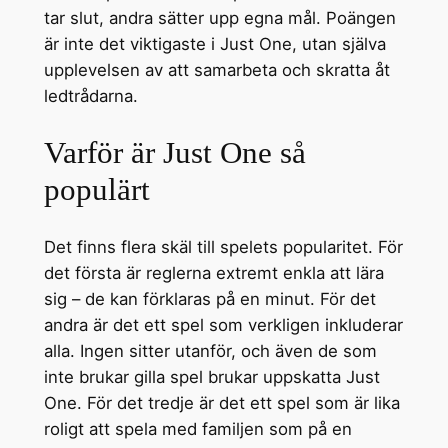
tar slut, andra sätter upp egna mål. Poängen
är inte det viktigaste i Just One, utan själva
upplevelsen av att samarbeta och skratta åt
ledtrådarna.
Varför är Just One så
populärt
Det finns flera skäl till spelets popularitet. För
det första är reglerna extremt enkla att lära
sig – de kan förklaras på en minut. För det
andra är det ett spel som verkligen inkluderar
alla. Ingen sitter utanför, och även de som
inte brukar gilla spel brukar uppskatta Just
One. För det tredje är det ett spel som är lika
roligt att spela med familjen som på en