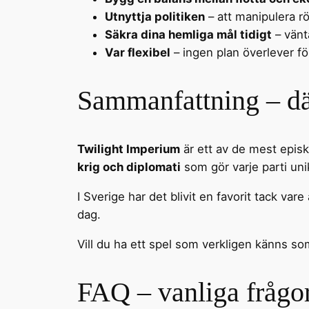
Utnyttja politiken
– att manipulera r
Säkra dina hemliga mål tidigt
– vänt
Var flexibel
– ingen plan överlever f
Sammanfattning – dä
Twilight Imperium
är ett av de mest epis
krig och diplomati
som gör varje parti uni
I Sverige har det blivit en favorit tack v
dag.
Vill du ha ett spel som verkligen känns so
FAQ – vanliga frågo