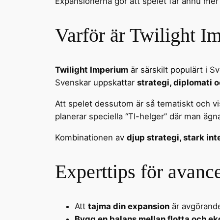
Expansionerna gör att spelet får ännu mer 
Varför är Twilight I
Twilight Imperium
är särskilt populärt i S
Svenskar uppskattar
strategi, diplomati
Att spelet dessutom är så tematiskt och vi
planerar speciella “TI-helger” där man ägna
Kombinationen av
djup strategi, stark in
Experttips för avanc
Att
tajma din expansion
är avgörande 
Bygg en balans mellan flotta och e