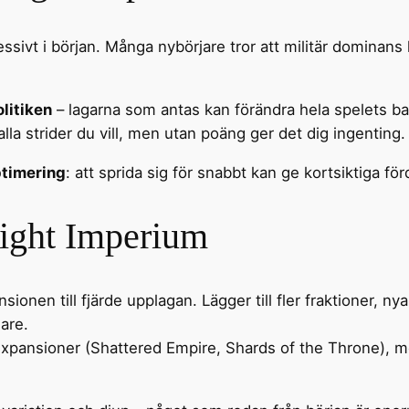
ssivt i början. Många nybörjare tror att militär dominans l
litiken
– lagarna som antas kan förändra hela spelets bala
lla strider du vill, men utan poäng ger det dig ingenting.
ptimering
: att sprida sig för snabbt kan ge kortsiktiga f
light Imperium
sionen till fjärde upplagan. Lägger till fler fraktioner, ny
lare.
expansioner (Shattered Empire, Shards of the Throne), me