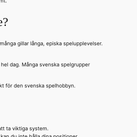
mt.
e?
 många gillar långa, episka spelupplevelser.
en hel dag. Många svenska spelgrupper
ekt för den svenska spelhobbyn.
tt ta viktiga system.
kan du inte hålla dina positioner.