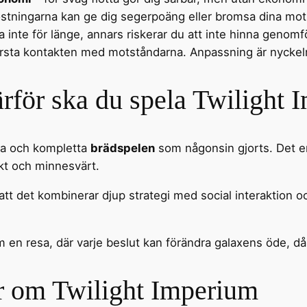
östningarna kan ge dig segerpoäng eller bromsa dina mot
a inte för länge, annars riskerar du att inte hinna genom
örsta kontakten med motståndarna. Anpassning är nyckel
rför ska du spela Twilight 
ka och kompletta
brädspelen
som någonsin gjorts. Det e
kt och minnesvärt.
are att det kombinerar djup strategi med social interaktio
m en resa, där varje beslut kan förändra galaxens öde, d
r om Twilight Imperium