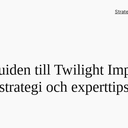
Strat
iden till Twilight Im
strategi och experttip