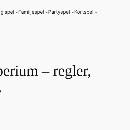
egispel
Familjespel
Partyspel
Kortspel
perium – regler,
s