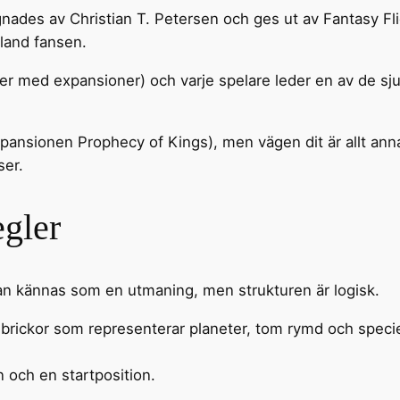
gnades av Christian T. Petersen och ges ut av Fantasy F
bland fansen.
fler med expansioner) och varje spelare leder en av de sju
ansionen Prophecy of Kings), men vägen dit är allt ann
ser.
egler
n kännas som en utmaning, men strukturen är logisk.
brickor som representerar planeter, tom rymd och speci
on och en startposition.