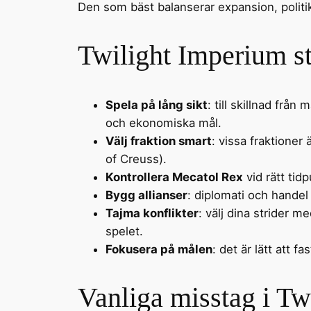
Den som bäst balanserar expansion, politi
Twilight Imperium st
Spela på lång sikt
: till skillnad frå
och ekonomiska mål.
Välj fraktion smart
: vissa fraktioner
of Creuss).
Kontrollera Mecatol Rex
vid rätt tid
Bygg allianser
: diplomati och handel 
Tajma konflikter
: välj dina strider m
spelet.
Fokusera på målen
: det är lätt att 
Vanliga misstag i Tw