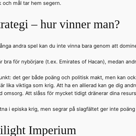
k och mål tar hem segern.
rategi – hur vinner man?
n många andra spel kan du inte vinna bara genom att domine
 är bra för nybörjare (t.ex. Emirates of Hacan), medan an
punkt: det ger både poäng och politisk makt, men kan också
är lika viktiga som krig. Att ha en allierad kan ge dig and
ed omsorg. Att slåss för mycket tidigt dränerar dina resurse
fastna i episka krig, men segrar på slagfältet ger inte po
ilight Imperium