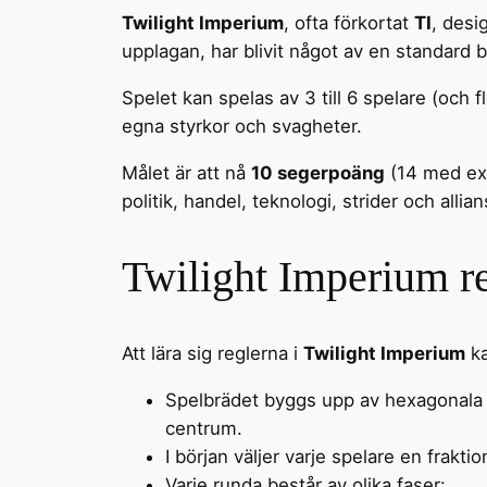
Twilight Imperium
, ofta förkortat
TI
, desi
upplagan, har blivit något av en standard 
Spelet kan spelas av 3 till 6 spelare (och 
egna styrkor och svagheter.
Målet är att nå
10 segerpoäng
(14 med exp
politik, handel, teknologi, strider och allian
Twilight Imperium r
Att lära sig reglerna i
Twilight Imperium
ka
Spelbrädet byggs upp av hexagonala 
centrum.
I början väljer varje spelare en frakti
Varje runda består av olika faser: