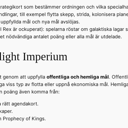
strategikort som bestämmer ordningen och vilka specialha
ndlingar, till exempel flytta skepp, strida, kolonisera plane
 uppfyllda mål och nya mål avslöjas.
l Rex är ockuperat): spelarna röstar om galaktiska lagar
 det nödvändiga antalet poäng eller alla mål är utdelade.
light Imperium
ut genom att uppfylla
offentliga och hemliga mål
. Offent
gga viss typ av flotta eller uppnå ekonomiska mål. Hemlig
kan poäng även komma från:
 rätt agendakort.
kaper.
en Prophecy of Kings.