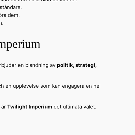
ståndare.
föra dem.
n.
Imperium
rbjuder en blandning av
politik, strategi,
n och en upplevelse som kan engagera en hel
å är
Twilight Imperium
det ultimata valet.