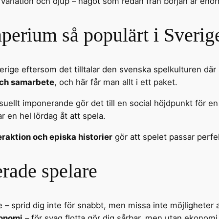
variation och djup – något som redan från början är enor
mperium så populärt i Sverig
verige eftersom det tilltalar den svenska spelkulturen där
 och samarbete
, och här får man allt i ett paket.
suellt imponerande gör det till en social höjdpunkt för 
r en hel lördag åt att spela.
teraktion och episka historier
gör att spelet passar perf
erade spelare
– sprid dig inte för snabbt, men missa inte möjligheter a
konomi
– för svag flotta gör dig sårbar, men utan ekonomi 