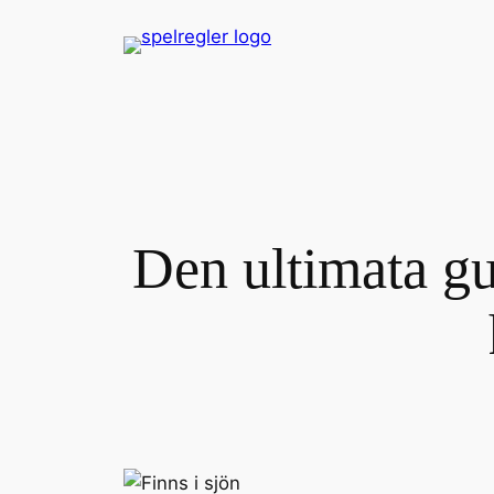
Skip
to
content
Den ultimata gui