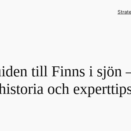
Strat
den till Finns i sjön – 
historia och experttip