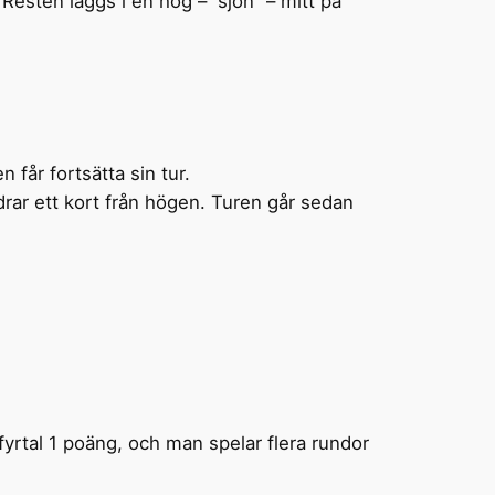
. Resten läggs i en hög – ”sjön” – mitt på
 får fortsätta sin tur.
drar ett kort från högen. Turen går sedan
 fyrtal 1 poäng, och man spelar flera rundor