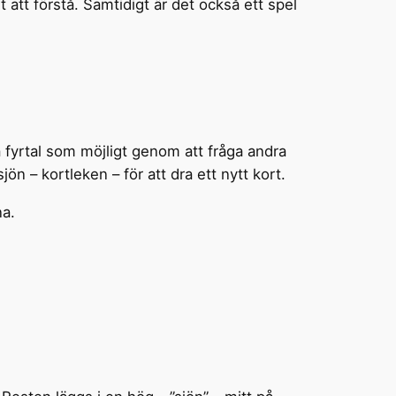
t att förstå. Samtidigt är det också ett spel
 fyrtal som möjligt genom att fråga andra
jön – kortleken – för att dra ett nytt kort.
na.