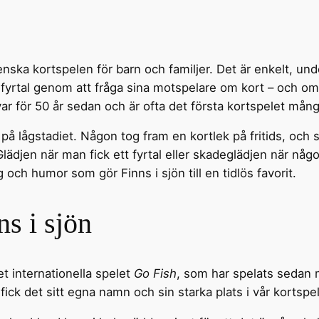
enska kortspelen för barn och familjer. Det är enkelt, un
 fyrtal genom att fråga sina motspelare om kort – och om 
var för 50 år sedan och är ofta det första kortspelet många
på lågstadiet. Någon tog fram en kortlek på fritids, och s
ädjen när man fick ett fyrtal eller skadeglädjen när någon
och humor som gör Finns i sjön till en tidlös favorit.
s i sjön
t internationella spelet
Go Fish
, som har spelats sedan m
fick det sitt egna namn och sin starka plats i vår kortspel