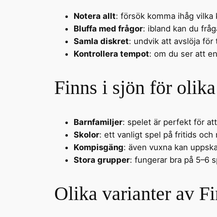
Notera allt
: försök komma ihåg vilka
Bluffa med frågor
: ibland kan du frå
Samla diskret
: undvik att avslöja för 
Kontrollera tempot
: om du ser att en
Finns i sjön för olik
Barnfamiljer
: spelet är perfekt för at
Skolor
: ett vanligt spel på fritids och 
Kompisgäng
: även vuxna kan uppskat
Stora grupper
: fungerar bra på 5–6 
Olika varianter av Fi