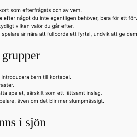
 kort som efterfrågats och av vem.
ga efter något du inte egentligen behöver, bara för att fö
tydligt vilken valör du går efter.
 spelare är nära att fullborda ett fyrtal, undvik att ge de
a grupper
t introducera barn till kortspel.
raster.
ta spelet, särskilt som ett lättsamt inslag.
spelare, även om det blir mer slumpmässigt.
nns i sjön