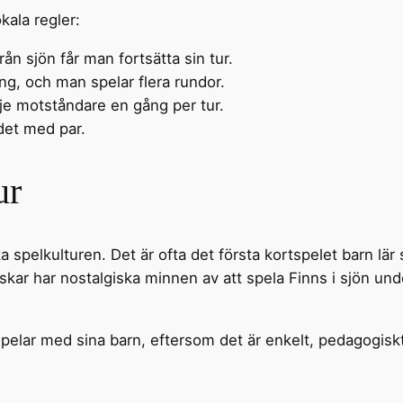
kala regler:
rån sjön får man fortsätta sin tur.
äng, och man spelar flera rundor.
rje motståndare en gång per tur.
r det med par.
ur
a spelkulturen. Det är ofta det första kortspelet barn lä
skar har nostalgiska minnen av att spela Finns i sjön un
spelar med sina barn, eftersom det är enkelt, pedagogiskt