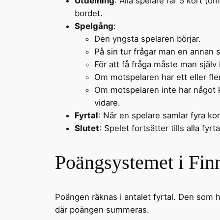
Utdelning
: Alla spelare får 5 kort (o
bordet.
Spelgång
:
Den yngsta spelaren börjar.
På sin tur frågar man en annan sp
För att få fråga måste man själv 
Om motspelaren har ett eller fler
Om motspelaren inte har något ko
vidare.
Fyrtal
: När en spelare samlar fyra ko
Slutet
: Spelet fortsätter tills alla fyr
Poängsystemet i Finn
Poängen räknas i antalet fyrtal. Den som har
där poängen summeras.