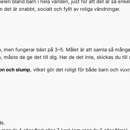
elen bland barn i hela världen, just för att det är så enkel
et är snabbt, socialt och fyllt av roliga vändningar.
e
, men fungerar bäst på 3–5. Målet är att samla så många
måste de ge det till dig. Har de det inte, skickas du till s
ion och slump
, vilket gör det roligt för både barn och vux
ds.