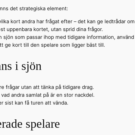
 finns det strategiska element:
ilka kort andra har frågat efter – det kan ge ledtrådar o
est uppenbara kortet, utan sprid dina frågor.
ån sjön som passar ihop med tidigare information, använd 
t ge kort till den spelare som ligger bäst till.
ns i sjön
e frågar utan att tänka på tidigare drag.
s vad andra samlat på är en stor nackdel.
r sist kan få turen att vända.
erade spelare