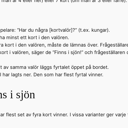
m man är 4 eller fler) eller 7 kort (om man är 3 eller färre)
elare: ”Har du några [kortvalör]?” (t.ex. kungar).
ha minst ett kort i den valören.
a kort i den valören, måste de lämnas över. Frågeställaren
rt i valören, säger de ”Finns i sjön!” och frågeställaren 
rt av samma valör läggs fyrtalet öppet på bordet.
tal har lagts ner. Den som har flest fyrtal vinner.
s i sjön
 flest set av fyra kort vinner. I vissa varianter ger varje