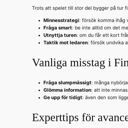
Trots att spelet till stor del bygger på tur
Minnesstrategi
: försök komma ihåg v
Fråga smart
: be inte alltid om det m
Utnyttja turen
: om du får ett kort fr
Taktik mot ledaren
: försök undvika at
Vanliga misstag i Fin
Fråga slumpmässigt
: många nybörjar
Glömma information
: att inte minna
Ge upp för tidigt
: även den som ligge
Experttips för avanc