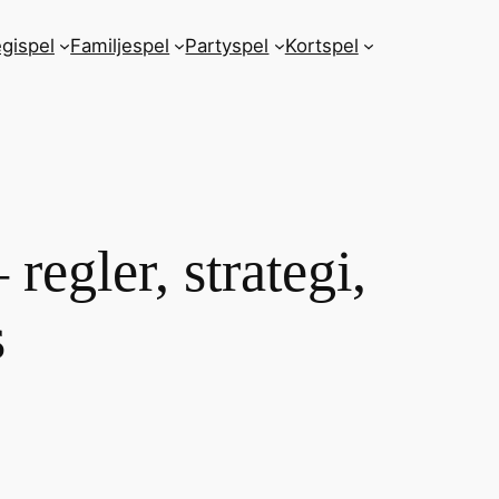
egispel
Familjespel
Partyspel
Kortspel
regler, strategi,
s