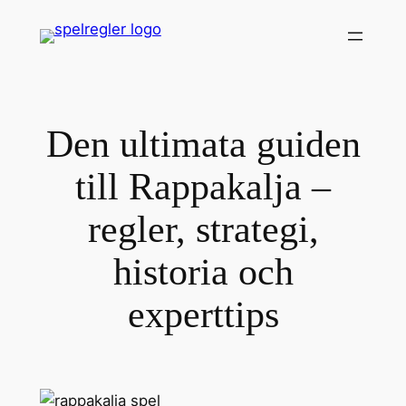
Skip
to
content
Den ultimata guiden
till Rappakalja –
regler, strategi,
historia och
experttips