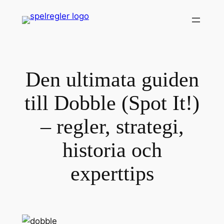
Skip
to
content
Den ultimata guiden
till Dobble (Spot It!)
– regler, strategi,
historia och
experttips