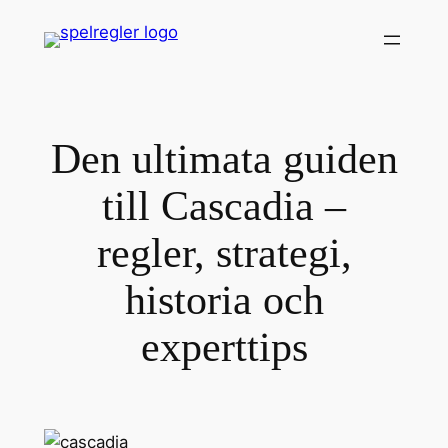
Skip
to
content
Den ultimata guiden
till Cascadia –
regler, strategi,
historia och
experttips